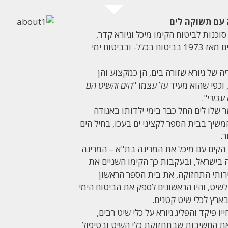
עם תשוקה לים
וכנות לביטוח הקימו מיכל וגיורא קדר,
המתמחים מאז 1973 בביטוח בכלל- ובביטוח ימי
ה של גיורא שזורה בים, הן כמקצוע והן
וכפי שהוא מעיד על עצמו "
הים והשיט הם
 עבורי
".
שלו לים החל כבר בימי ילדותו באגודה
משיך בבית הספר לקציני ים בעכו, בחיל הים
ר.
ב-1971 הקים עם מיכל את המרינה בת"א – המרינה
 בישראל, ובעקבות כך הקימו השניים את
רותי התחזוקה, את בית הספר הראשון
שיט, והיו הראשונים לספק את הביטוח הימי
ארץ לכלי שיט קטנים.
יו פיקד והפליג גיורא על כלי שיט רבים,
את החשיבות שבתחזוקת כלי השיט ובטיפול