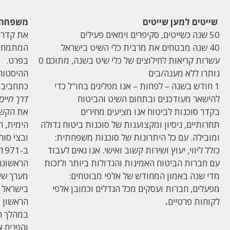
שייטים למען שייטים
משפחה 
50 שנה כשייטים, סקיפרים וימאים פעילים
את קדר ס
40 שנה מבטחים את מרבית כלי השיט בישראל
עשרות קריאות לחילוצים של כלי שיט בשנה, מתוכם 0
בפרט.
נותרו ללא מענה/בים
ההיסטורי
1 חודש בשנה – לפחות – אנו מפליגים בחו"ל כדי
כתחביב, 
להישאר מעודכנים ובתחום השיט והביטוח
דרך חיים
בקדר סוכנות לביטוח אנו מציעים מחירים
את הקשר 
תחרותיים, ניסיון ומקצוענות של סוכנות ביטוח גדולה
הימית, ה
ומובילה. עם כל היתרונות של סוכנות משפחתית:
ובצי סוח
כולל ליווי, יעוץ ושירות קשוב ואישי. אנו גאים לעבוד
עם חברות הביטוח האמינות והגדולות ביותר ולזכות
הראשונה
מדי שנה באמון המחודש של אלפי מבוטחים:
מערך שי
מפעלים, חברות ועסקים מכל הגדלים וכמובן אלפי
בישראל ל
לקוחות פרטיים
.
הראשון ב
במהלך חי
והפנים 